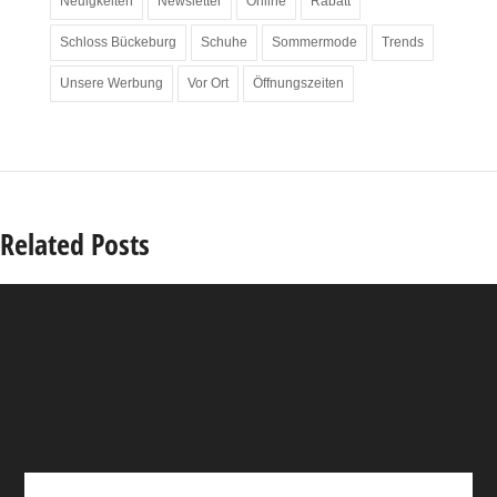
Neuigkeiten
Newsletter
Online
Rabatt
Schloss Bückeburg
Schuhe
Sommermode
Trends
Unsere Werbung
Vor Ort
Öffnungszeiten
Related Posts